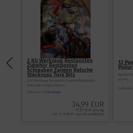
2 KG Werkzeug Restposten
12 Pa
Zubehör Restposten
Poliur
Schrauben Zangen Ratsche
Stecknuss Torx Bits
Ogrifox Po
aus Po...
2 KG Werkzeug Restposten Zubehör Restposten
Schrauben Zangen Ratsch...
Lieferzeit
Lieferzeit:
2-5 Werktage
34,99 EUR
17,50 EUR pro kg
inkl. 19 % MwSt. zzgl.
Versandkosten