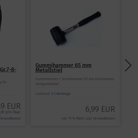
12 
Gummihammer 65 mm
Mo
Gr.7-8-
Metallstiel
Gr.
Gummihammer / Schonhammer 65 mm Durchmesser
Ogrif
he PU
Hartgummikopf ...
aus Po
Liefe
Lieferzeit:
2-5 Werktage
49 EUR
6,99 EUR
UR pro Paar
Versandkosten
inkl. 19 % MwSt. zzgl.
Versandkosten