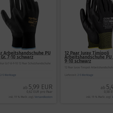
ar Arbeitshandschuhe PU
12 Paar Jurav Timipoli
 Gr. 7-10 schwarz
Arbeitshandschuhe PU 
9-10 schwarz
liur Gr.7-8-9-10 12 Paar Schutzhandschuhe
12 Paar Jurav Timipoli Arbeitshandschu
:
2-5 Werktage
Lieferzeit:
2-5 Werktage
5,99 EUR
5,
ab
ab
0,62 EUR pro Paar
0,58 E
inkl. 19 % MwSt. zzgl.
Versandkosten
inkl. 19 % MwSt. zzgl.