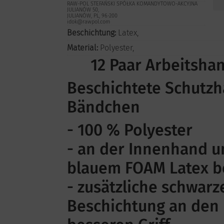
RAW-POL STEFAŃSKI SPÓŁKA KOMANDYTOWO-AKCYJNA
JULIANÓW 50,
JULIANÓW, PL, 96-200
idok@rawpol.com
Beschichtung:
Latex,
Material:
Polyester,
12 Paar Arbeitsha
Beschichtete Schutz
Bändchen
- 100 % Polyester
- an der Innenhand u
blauem FOAM Latex b
- zusätzliche schwar
Beschichtung an den 