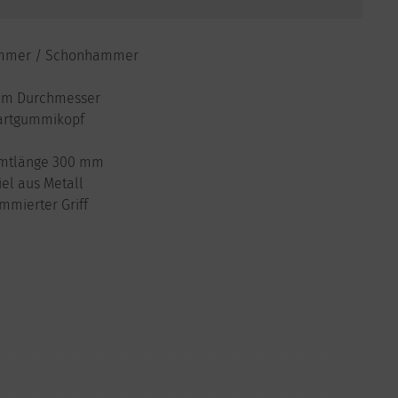
mer / Schonhammer
mm Durchmesser
artgummikopf
mtlänge 300 mm
iel aus Metall
mmierter Griff