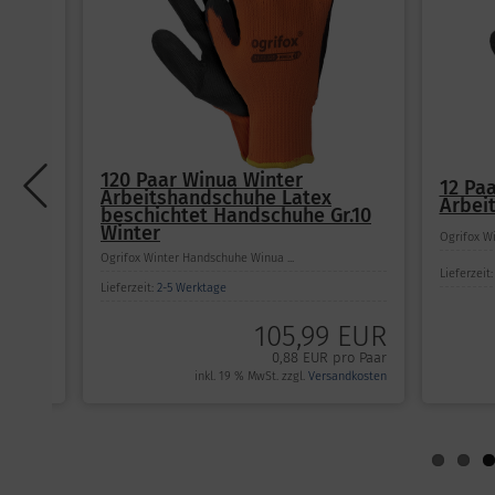
12 Paar Winua Winter
12 Paar
Arbeitshandschuhe Gr 10
Thermo
10
Ogrifox Winter Handschuhe Winua ...
Schutzhandsch
Lieferzeit:
2-5 Werktage
Lieferzeit:
2-
9,99 EUR
EUR
ab
0,98 EUR pro Paar
 Paar
kosten
inkl. 19 % MwSt. zzgl.
Versandkosten