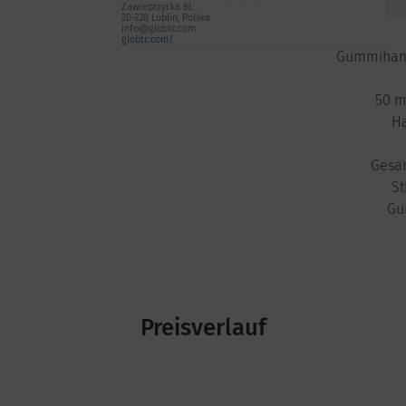
Zawieprzycka 8L
20-228 Lublin, Polska
info@globtc.com
globtc.com/
Gummiham
50 
H
Gesa
St
Gu
Preisverlauf