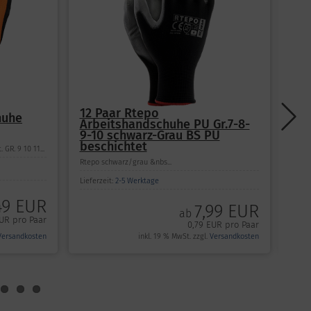
12 Paar Rtepo
12 P
.7-8-
Arbeitshandschuhe PU Gr.7-8-
Rteni
9-10 schwarz
Schutzha
Rtepo schwarz ...
Nitrilbes
Lieferzeit:
2-5 Werktage
Lieferzei
7,99 EUR
9 EUR
ab
0,79 EUR pro Paar
 pro Paar
sandkosten
inkl. 19 % MwSt. zzgl.
Versandkosten