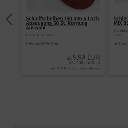
Schleifscheiben 150 mm 6 Loch
Schle
Absaugung 50 St. Körnung
MIX 80
Auswahl
Schleifdre
Klettschleifscheiben ...
Bearb...
Lieferzeit:
2-5 Werktage
Lieferzeit
9,99 EUR
ab
0,24 EUR pro Stück
inkl. 19 % MwSt. zzgl.
Versandkosten