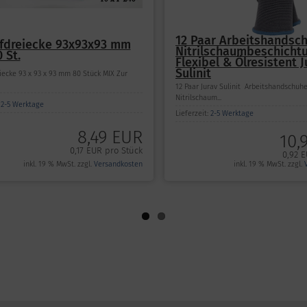
12 Paar Arbeitshandsc
ifdreiecke 93x93x93 mm
Nitrilschaumbeschicht
 St.
Flexibel & Ölresistent J
Sulinit
iecke 93 x 93 x 93 mm 80 Stück MIX Zur
12 Paar Jurav Sulinit Arbeitshandschuh
Nitrilschaum...
:
2-5 Werktage
Lieferzeit:
2-5 Werktage
8,49 EUR
10,
0,17 EUR pro Stück
0,92 E
inkl. 19 % MwSt. zzgl.
Versandkosten
inkl. 19 % MwSt. zzgl.