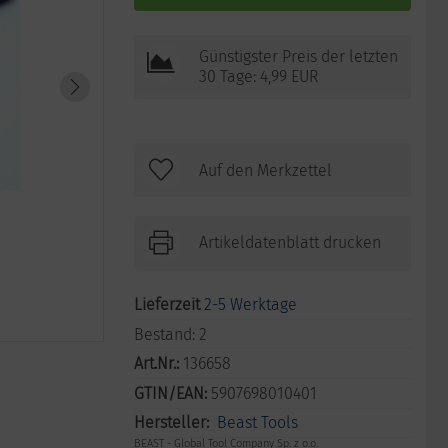
Günstigster Preis der letzten
30 Tage: 4,99 EUR
Artikeldatenblatt drucken
Lieferzeit
2-5 Werktage
Bestand:
2
Art.Nr.:
136658
GTIN/EAN:
5907698010401
Hersteller:
Beast Tools
BEAST - Global Tool Company Sp. z o.o.