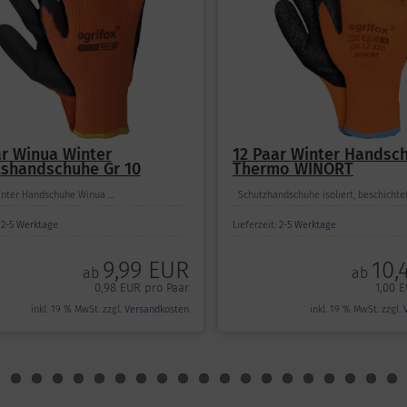
12 Paar Rtepo
 Winter Handschuhe
Arbeitshandschuhe PU Gr
 WINORT
9-10 schwarz-Grau BS PU
beschichtet
uhe isoliert, beschichtet. GR. 9 10 11...
Rtepo schwarz/grau &nbs...
5 Werktage
Lieferzeit:
2-5 Werktage
10,49 EUR
7,9
ab
ab
1,00 EUR pro Paar
0,79 EUR
inkl. 19 % MwSt. zzgl.
Ver
inkl. 19 % MwSt. zzgl.
Versandkosten