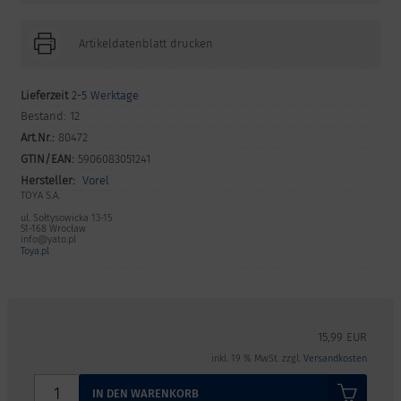
Artikeldatenblatt drucken
Lieferzeit
2-5 Werktage
Bestand:
12
Art.Nr.:
80472
GTIN/EAN:
5906083051241
Hersteller:
Vorel
TOYA S.A.
ul. Sołtysowicka 13-15
51-168 Wrocław
info@yato.pl
Toya.pl
15,99 EUR
inkl. 19 % MwSt. zzgl.
Versandkosten
IN DEN WARENKORB