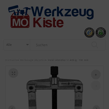
Startseite
»
Werkzeug
»
Abzieher
»
Vorel Abzieher 2 Armig 130 mm