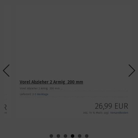
Vorel Abzieher 2 Armig 200 mm
Vorel Abzieher 2 Armig 200 mm ...
Lieferzeit:
2-5 Werktage
26,99 EUR
UR
inkl. 19 % MwSt. zzgl.
Versandkosten
ten