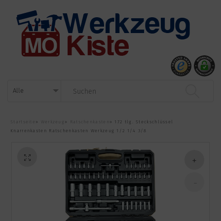
Startseite
»
Werkzeug
»
Ratschenkasten
»
172 tlg. Steckschlüssel
Knarrenkasten Ratschenkasten Werkzeug 1/2 1/4 3/8