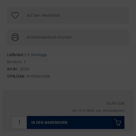
Artikeldatenblatt drucken
Lieferzeit
2-5 Werktage
Bestand:
3
Art.Nr.:
20253
GTIN/EAN:
8715156013256
64,99 EUR
inkl. 19 % MwSt. zzgl.
Versandkosten
IN DEN WARENKORB