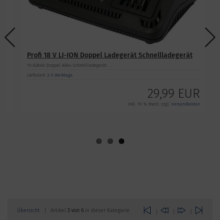
Profi 18 V LI-ION Doppel Ladegerät Schnellladegerät
Yt-82848 Doppel Akku-Schnellladegerät ...
Lieferzeit:
2-5 Werktage
UR
29,99 EUR
ten
inkl. 19 % MwSt. zzgl.
Versandkosten
Übersicht
| Artikel
3 von 6
in dieser Kategorie
|
|
|