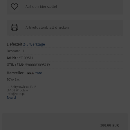
Artikeldatenblatt drucken
Lieferzeit
2-5 Werktage
Bestand:
1
Art.Nr.:
YT-09571
GTIN/EAN:
5906083095719
Hersteller:
Yato
TOYA S.A.
ul. Sołtysowicka 13-15
51-168 Wrocław
info@yato.pl
Toya.pl
299,99 EUR