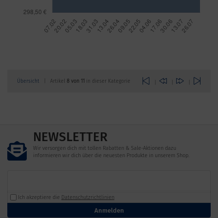
Übersicht
| Artikel
8 von 11
in dieser Kategorie
|
|
|
NEWSLETTER
Wir versorgen dich mit tollen Rabatten & Sale-Aktionen dazu
informieren wir dich über die neuesten Produkte in unserem Shop.
Ich akzeptiere die
Datenschutzrichtlinien
Anmelden