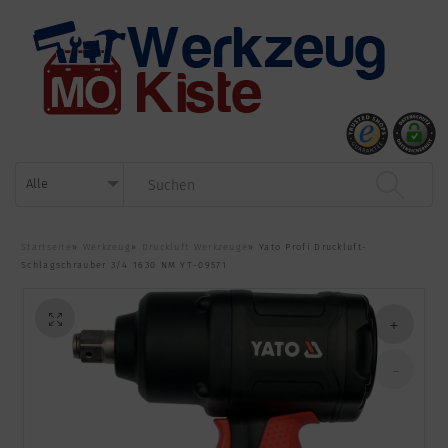
Startseite
»
Werkzeug
»
Druckluft Werkzeuge
»
Yato Profi Druckluft-
Schlagschrauber 3/4 1630 NM YT-09571