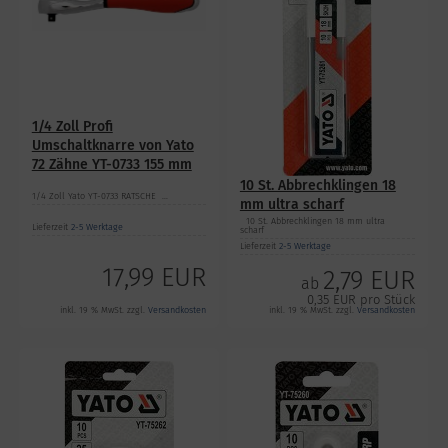
1/4 Zoll Profi
Umschaltknarre von Yato
72 Zähne YT-0733 155 mm
10 St. Abbrechklingen 18
1/4 Zoll Yato YT-0733 RATSCHE ...
mm ultra scharf
10 St. Abbrechklingen 18 mm ultra
Lieferzeit
2-5 Werktage
scharf
Lieferzeit
2-5 Werktage
17,99 EUR
2,79 EUR
ab
0,35 EUR pro Stück
inkl. 19 % MwSt. zzgl.
Versandkosten
inkl. 19 % MwSt. zzgl.
Versandkosten