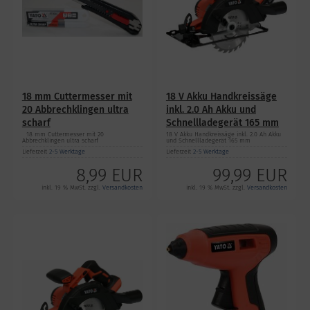
18 mm Cuttermesser mit
18 V Akku Handkreissäge
20 Abbrechklingen ultra
inkl. 2.0 Ah Akku und
scharf
Schnellladegerät 165 mm
18 mm Cuttermesser mit 20
18 V Akku Handkreissäge inkl. 2.0 Ah Akku
Abbrechklingen ultra scharf
und Schnellladegerät 165 mm
Lieferzeit
2-5 Werktage
Lieferzeit
2-5 Werktage
8,99 EUR
99,99 EUR
inkl. 19 % MwSt. zzgl.
Versandkosten
inkl. 19 % MwSt. zzgl.
Versandkosten