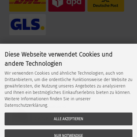
Bestseller
Diese Webseite verwendet Cookies und
12 Paar Arbeitshan
andere Technologien
ab
5,99 EUR
Wir verwenden Cookies und ähnliche Technologien, auch von
0,62 EUR pro Paar
Drittanbietern, um die ordentliche Funktionsweise der Website zu
12 Paar Rtepo Arbe
gewährleisten, die Nutzung unseres Angebotes zu analysieren
und Ihnen ein bestmögliches Einkaufserlebnis bieten zu können.
ab
7,99 EUR
0,79 EUR pro Paar
Weitere Informationen finden Sie in unserer
Datenschutzerklärung.
Schleifscheiben 12
ab
6,99 EUR
0,16 EUR pro Stück
ALLE AKZEPTIEREN
NUR NOTWENDIGE