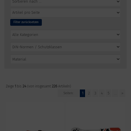
Filter zurücksetzen
1
24
226
Zeige
bis
(von insgesamt
Artikeln)
1
2
3
4
5
...
»
Seiten: