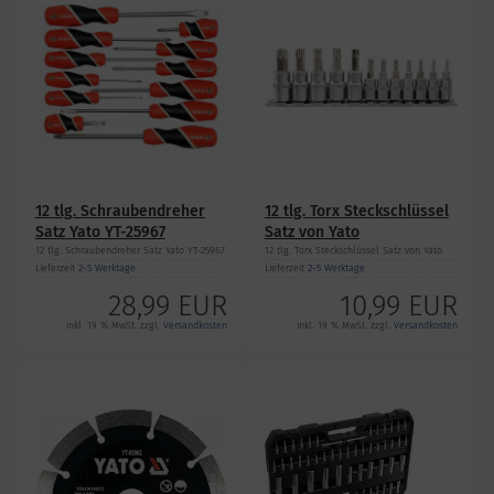
12 tlg. Schraubendreher
12 tlg. Torx Steckschlüssel
Satz Yato YT-25967
Satz von Yato
12 tlg. Schraubendreher Satz Yato YT-25967
12 tlg. Torx Steckschlüssel Satz von Yato
Lieferzeit
2-5 Werktage
Lieferzeit
2-5 Werktage
28,99 EUR
10,99 EUR
inkl. 19 % MwSt. zzgl.
Versandkosten
inkl. 19 % MwSt. zzgl.
Versandkosten