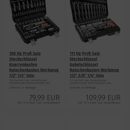
108 tlg Profi Satz
111 tlg Profi Satz
Steckschlüssel
Steckschlüssel
Knarrenkasten
Gabelschlüssel
Ratschenkasten Werkzeug
Ratschenkasten Werkzeug
1/2" 1/4" Yato
1/2" 3/8'' 1/4" Yato
108 tlg Profi Satz Steckschlüssel
111 tlg Profi Satz Steckschlüssel
Knarrenkasten Ratschenkasten Wer...
Gabelschlüssel Ratschenkasten We...
Lieferzeit
2-5 Werktage
Lieferzeit
2-5 Werktage
79,99 EUR
109,99 EUR
inkl. 19 % MwSt. zzgl.
Versandkosten
inkl. 19 % MwSt. zzgl.
Versandkosten