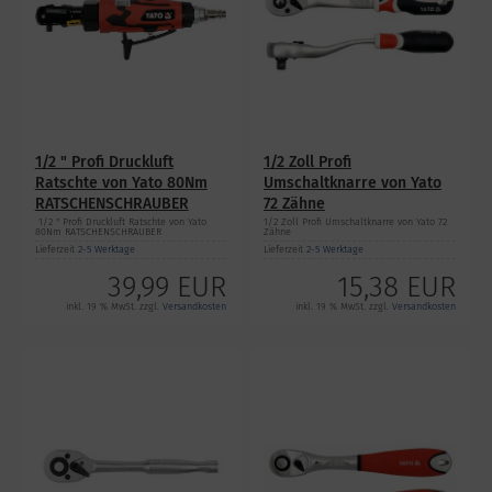
1/2 " Profi Druckluft
1/2 Zoll Profi
Ratschte von Yato 80Nm
Umschaltknarre von Yato
RATSCHENSCHRAUBER
72 Zähne
1/2 " Profi Druckluft Ratschte von Yato
1/2 Zoll Profi Umschaltknarre von Yato 72
80Nm RATSCHENSCHRAUBER
Zähne
Lieferzeit
2-5 Werktage
Lieferzeit
2-5 Werktage
39,99 EUR
15,38 EUR
inkl. 19 % MwSt. zzgl.
Versandkosten
inkl. 19 % MwSt. zzgl.
Versandkosten