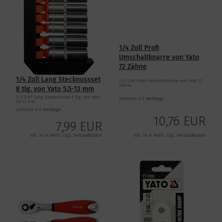
1/4 Zoll Profi
Umschaltknarre von Yato
72 Zähne
1/4 Zoll Lang Stecknussset
1/4 Zoll Profi Umschaltknarre von Yato 72
Zähne
8 tlg. von Yato 5,5-13 mm
1/4 Zoll Lang Stecknussset 8 tlg. von Yato
Lieferzeit
2-5 Werktage
5,5-13 mm
Lieferzeit
2-5 Werktage
10,76 EUR
7,99 EUR
inkl. 19 % MwSt. zzgl.
Versandkosten
inkl. 19 % MwSt. zzgl.
Versandkosten