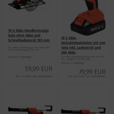
18 V Akku Handkreissäge
Solo ohne Akku und
18 V Akku
Schnellladegerät 165 mm
Heissklebepistolen Set von
Yato inkl. Ladegerät und
18 V Akku Handkreissäge Solo ohne Akku
und Schnellladegerät 165 mm
2Ah Akku
18 V Akku Heissklebepistolen Set von Yato
Lieferzeit
2-5 Werktage
inkl. Ladegerät und 2Ah Akku
Lieferzeit
2-5 Werktage
59,99 EUR
79,99 EUR
inkl. 19 % MwSt. zzgl.
Versandkosten
inkl. 19 % MwSt. zzgl.
Versandkosten