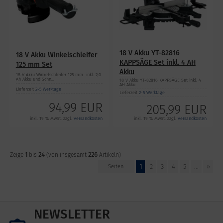
18 V Akku YT-82816
18 V Akku Winkelschleifer
KAPPSÄGE Set inkl. 4 AH
125 mm Set
Akku
18 V Akku Winkelschleifer 125 mm inkl. 2,0
Ah Akku und Schn...
18 V Akku YT-82816 KAPPSÄGE Set inkl. 4
AH Akku
Lieferzeit
2-5 Werktage
Lieferzeit
2-5 Werktage
94,99 EUR
205,99 EUR
inkl. 19 % MwSt. zzgl.
Versandkosten
inkl. 19 % MwSt. zzgl.
Versandkosten
1
24
226
Zeige
bis
(von insgesamt
Artikeln)
1
2
3
4
5
...
»
Seiten:
NEWSLETTER