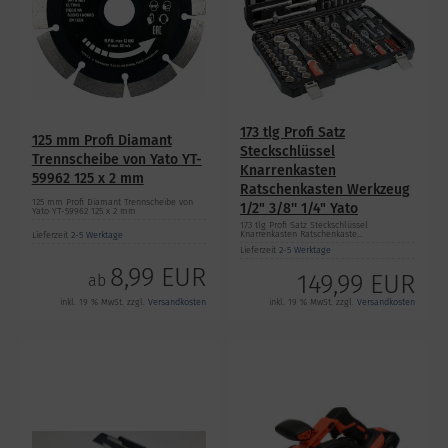
173 tlg Profi Satz
125 mm Profi Diamant
Steckschlüssel
Trennscheibe von Yato YT-
Knarrenkasten
59962 125 x 2 mm
Ratschenkasten Werkzeug
125 mm Profi Diamant Trennscheibe von
1/2" 3/8'' 1/4" Yato
Yato YT-59962 125 x 2 mm
173 tlg Profi Satz Steckschlüssel
Knarrenkasten Ratschenkaste...
Lieferzeit
2-5 Werktage
Lieferzeit
2-5 Werktage
8,99 EUR
149,99 EUR
ab
inkl. 19 % MwSt. zzgl.
Versandkosten
inkl. 19 % MwSt. zzgl.
Versandkosten