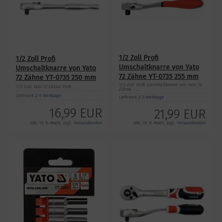
1/2 Zoll Profi
1/2 Zoll Profi
Umschaltknarre von Yato
Umschaltknarre von Yato
72 Zähne YT-0735 255 mm
72 Zähne YT-0735 250 mm
1/2 Zoll Profi Umschaltknarre von Yato 72
1/2 Zoll Yato 72 Zähne Profi ...
Zähne ...
Lieferzeit
2-5 Werktage
Lieferzeit
2-5 Werktage
16,99 EUR
21,99 EUR
inkl. 19 % MwSt. zzgl.
Versandkosten
inkl. 19 % MwSt. zzgl.
Versandkosten