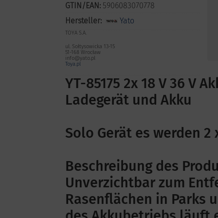
GTIN/EAN:
5906083070778
Hersteller:
Yato
TOYA S.A.
ul. Sołtysowicka 13-15
51-168 Wrocław
info@yato.pl
Toya.pl
YT-85175 2x 18 V 36 V A
Ladegerät und Akku
Solo Gerät es werden 2 
Beschreibung des Produ
Unverzichtbar zum Entf
Rasenflächen in Parks 
des Akkubetriebs läuft e