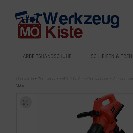
ARBEITSHANDSCHUHE
SCHLEIFEN & TRE
Startseite
»
Werkzeug
»
YATO 18V Akku-Werkzeuge – Akkuschrau
Akku