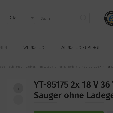
NNEN
WERKZEUG
WERKZEUG ZUBEHÖR
ber, Schlagschrauber, Winkelschleifer & mehr
»
Einzelgeräte
»
YT-851
YT-85175 2x 18 V 36
Sauger ohne Ladeg