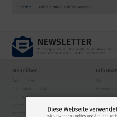
Übersicht
| Artikel
21 von 21
in dieser Kategorie
NEWSLETTER
Wir versorgen dich mit tollen Rabatten & Sale-Aktionen dazu i
wir dich über die neuesten Produkte in unserem Shop.
Mehr über...
Informat
Zahlung & Versand
Sitemap
Privatsphäre und Datenschutz
Hinweise zur
Unsere AGB
Impressum
Diese Webseite verwendet
Kontakt
Wir verwenden Cookies und ähnliche Tech