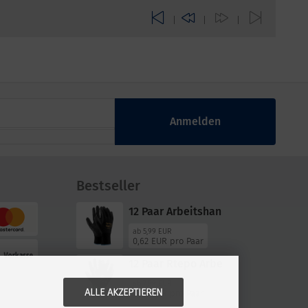
|
|
|
Anmelden
Bestseller
12 Paar Arbeitshan
ab
5,99 EUR
0,62 EUR pro Paar
12 Paar Rtepo Arbe
ab
7,99 EUR
ALLE AKZEPTIEREN
0,79 EUR pro Paar