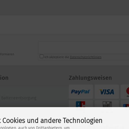
nformieren
Ich akzeptiere die
Datenschutzrichtlinien
ion
Zahlungsweisen
 Batterieentsorgung
Vertrag widerrufen
 Cookies und andere Technologien
Versanddienstleister
nologien, auch von Drittanbietern, um