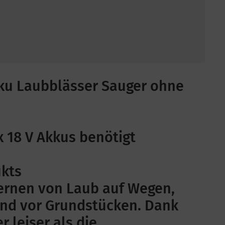
kku Laubblässer Sauger ohne
x 18 V Akkus benötigt
kts
ernen von Laub auf Wegen,
und vor Grundstücken. Dank
r leiser als die