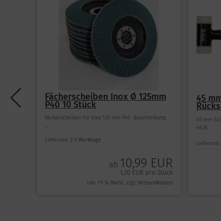
Fächerscheiben Inox Ø 125mm
45 mm
P40 10 Stück
Rücks
Fächerscheiben für Inox 125 mm P40 Beschreibung: -
45 mm Sch
...
4626
Lieferzeit:
2-5 Werktage
Lieferzeit
10,99 EUR
ab
1,20 EUR pro Stück
inkl. 19 % MwSt. zzgl.
Versandkosten