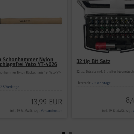
 Schonhammer Nylon
32 tlg Bit Satz
chlagsfrei Yato YT-4626
32 tlg. Bitsatz inkl. Bithalter Magnetisch .
onhammer Nylon Rückschlagsfrei Yato YT-
Lieferzeit:
2-5 Werktage
:
2-5 Werktage
8,
13,99 EUR
inkl. 19 % MwSt. zzgl.
inkl. 19 % MwSt. zzgl.
Versandkosten