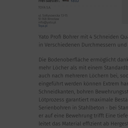
Hersteller:
Yato
TOYA S.A.
ul. Sołtysowicka 13-15
51-168 Wrocław
info@yato.pl
Toya.pl
Yato Profi Bohrer mit 4 Schneiden Q
in Verschiedenen Durchmessern und
Die Bodenoberfläche ermöglicht dank
mehr Löcher als mit einem Standardb
auch nach mehreren Löchern bei, so
eingeführt werden können Extrem harte
Schneidkanten, bohren Bewehrungsstä
Lötprozess garantiert maximale Best
Serienbohren in Stahlbeton - bei Sta
er auf eine Bewehrung trifft Eine tief
leitet das Material effizient ab Herge