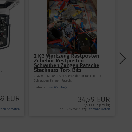
2 KG Werkzeug Restposten
125
Zubehör Restposten
Haf
Schrauben Zangen Ratsche
Stecknuss Torx Bits
..
125mm
2 KG Werkzeug Restposten Zubehör Restposten
Schrauben Zangen Ratsch...
Liefe
Lieferzeit:
2-5 Werktage
49 EUR
34,99 EUR
17,50 EUR pro kg
Versandkosten
inkl. 19 % MwSt. zzgl.
Versandkosten