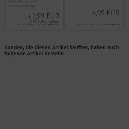
Rtepo schwarz/grau &nbs...
Lieferzeit:
2-5 Werktage
4,99 EUR
7,99 EUR
ab
0,79 EUR pro Paar
inkl. 19 % MwSt. zzgl.
Versandkosten
inkl. 19 % MwSt. zzgl.
Versandkosten
Kunden, die diesen Artikel kauften, haben auch
folgende Artikel bestellt: