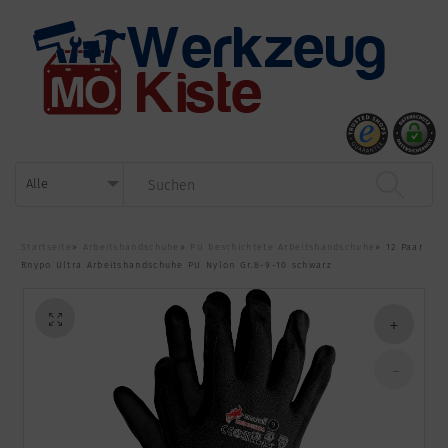
Startseite
»
Arbeitshandschuhe
»
PU beschichtete Arbeitshandschuhe
»
12 Paar
Rnypo Ultra Arbeitshandschuhe PU Nylon Gr.8-9-10 schwarz