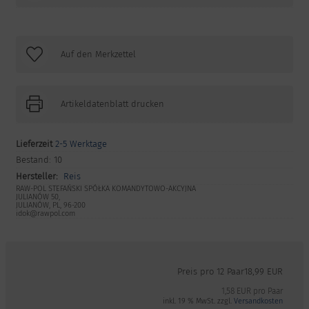
Artikeldatenblatt drucken
Lieferzeit
2-5 Werktage
Bestand:
10
Hersteller:
Reis
RAW-POL STEFAŃSKI SPÓŁKA KOMANDYTOWO-AKCYJNA
JULIANÓW 50,
JULIANÓW, PL, 96-200
idok@rawpol.com
Preis pro 12 Paar
18,99 EUR
1,58 EUR pro Paar
inkl. 19 % MwSt. zzgl.
Versandkosten