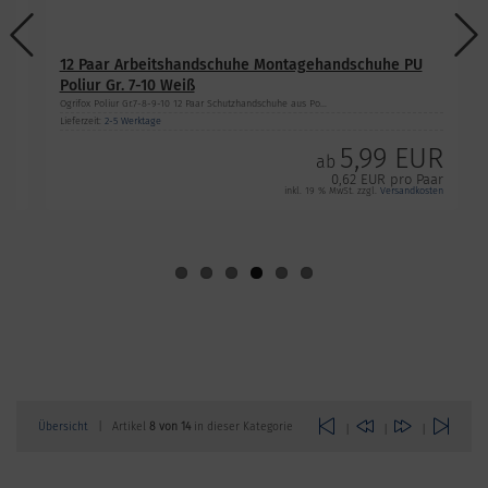
12 Paar Arbeitshandschuhe Montagehandschuhe PU
Poliur Gr. 7-10 Weiß
Ogrifox Poliur Gr.7-8-9-10 12 Paar Schutzhandschuhe aus Po...
Lieferzeit:
2-5 Werktage
UR
5,99 EUR
ab
aar
0,62 EUR pro Paar
ten
inkl. 19 % MwSt. zzgl.
Versandkosten
Übersicht
| Artikel
8 von 14
in dieser Kategorie
|
|
|