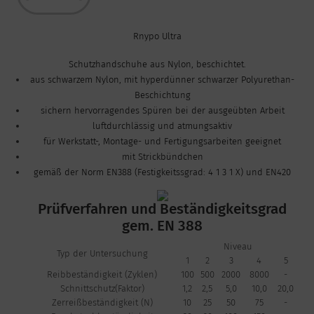
Rnypo Ultra
Schutzhandschuhe aus Nylon, beschichtet.
aus schwarzem Nylon, mit hyperdünner schwarzer Polyurethan-
Beschichtung
sichern hervorragendes Spüren bei der ausgeübten Arbeit
luftdurchlässig und atmungsaktiv
für Werkstatt-, Montage- und Fertigungsarbeiten geeignet
mit Strickbündchen
gemäß der Norm EN388 (Festigkeitssgrad: 4 1 3 1 X) und EN420
Prüfverfahren und Beständigkeitsgrad
gem. EN 388
Niveau
Typ der Untersuchung
1
2
3
4
5
Reibbeständigkeit (Zyklen)
100
500
2000
8000
-
Schnittschutz(Faktor)
1,2
2,5
5,0
10,0
20,0
Zerreißbeständigkeit (N)
10
25
50
75
-