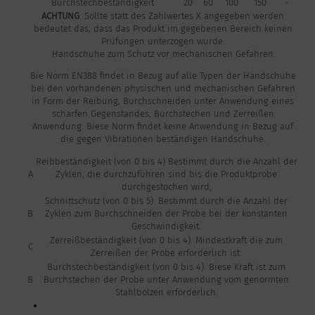
Burchstechbeständigkeit
20
60
100
150
-
ACHTUNG
: Sollte statt des Zahlwertes X angegeben werden
bedeutet das, dass das Produkt im gegebenen Bereich keinen
Prüfungen unterzogen wurde.
Handschuhe zum Schutz vor mechanischen Gefahren
Bie Norm EN388 findet in Bezug auf alle Typen der Handschuhe
bei den vorhandenen physischen und mechanischen Gefahren
in Form der Reibung, Burchschneiden unter Anwendung eines
scharfen Gegenstandes, Burchstechen und Zerreißen
Anwendung. Biese Norm findet keine Anwendung in Bezug auf
die gegen Vibrationen beständigen Handschuhe.
Reibbeständigkeit (von 0 bis 4) Bestimmt durch die Anzahl der
A
Zyklen, die durchzuführen sind bis die Produktprobe
durchgestochen wird,
Schnittschutz (von 0 bis 5). Bestimmt durch die Anzahl der
B
Zyklen zum Burchschneiden der Probe bei der konstanten
Geschwindigkeit.
Zerreißbeständigkeit (von 0 bis 4). Mindestkraft die zum
C
Zerreißen der Probe erforderlich ist.
Burchstechbeständigkeit (von 0 bis 4). Biese Kraft ist zum
B
Burchstechen der Probe unter Anwendung vom genormten
Stahlbolzen erforderlich.