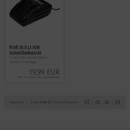
Profi 18 V LI-ION
Schnellladegerät
Yt-82848 Akku-Schnellladegerät ...
Lieferzeit:
2-5 Werktage
19,99 EUR
inkl. 19 % MwSt. zzgl.
Versandkosten
Übersicht
| Artikel
9 von 21
in dieser Kategorie
|
|
|