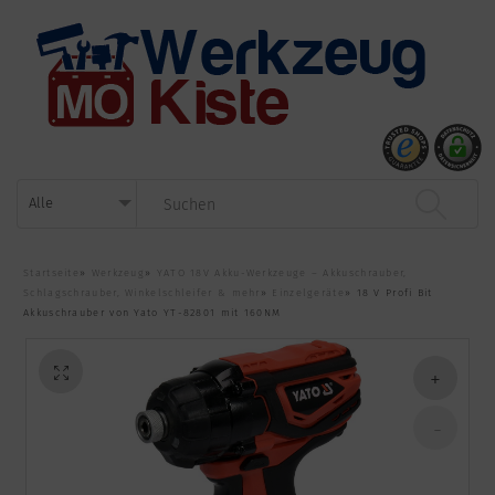
Startseite
»
Werkzeug
»
YATO 18V Akku-Werkzeuge – Akkuschrauber,
Schlagschrauber, Winkelschleifer & mehr
»
Einzelgeräte
»
18 V Profi Bit
Akkuschrauber von Yato YT-82801 mit 160NM