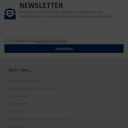
NEWSLETTER
Wir versorgen dich mit tollen Rabatten & Sale-Aktionen dazu
informieren wir dich über die neuesten Produkte in unserem Shop.
Ich akzeptiere die
Datenschutzrichtlinien
Anmelden
Mehr über...
Zahlung & Versand
Privatsphäre und Datenschutz
Unsere AGB
Impressum
Kontakt
Widerrufsrecht & Widerrufsformular
Lieferzeit