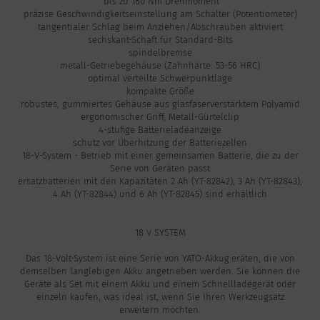
bis zu 160 Nm Drehmoment
präzise Geschwindigkeitseinstellung am Schalter (Potentiometer)
tangentialer Schlag beim Anziehen/Abschrauben aktiviert
sechskant-Schaft für Standard-Bits
spindelbremse
metall-Getriebegehäuse (Zahnhärte: 53-56 HRC)
optimal verteilte Schwerpunktlage
kompakte Größe
robustes, gummiertes Gehäuse aus glasfaserverstärktem Polyamid
ergonomischer Griff, Metall-Gürtelclip
4-stufige Batterieladeanzeige
schutz vor Überhitzung der Batteriezellen
18-V-System - Betrieb mit einer gemeinsamen Batterie, die zu der
Serie von Geräten passt
ersatzbatterien mit den Kapazitäten 2 Ah (YT-82842), 3 Ah (YT-82843),
4 Ah (YT-82844) und 6 Ah (YT-82845) sind erhältlich
18 V SYSTEM
Das 18-Volt-System ist eine Serie von YATO-Akkug.eräten, die von
demselben langlebigen Akku angetrieben werden. Sie können die
Geräte als Set mit einem Akku und einem Schnellladegerät oder
einzeln kaufen, was ideal ist, wenn Sie Ihren Werkzeugsatz
erweitern möchten.