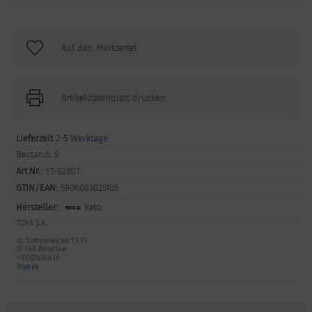
Artikeldatenblatt drucken
Lieferzeit
2-5 Werktage
Bestand:
5
Art.Nr.:
YT-82801
GTIN/EAN:
5906083025105
Hersteller:
Yato
TOYA S.A.
ul. Sołtysowicka 13-15
51-168 Wrocław
info@yato.pl
Toya.pl